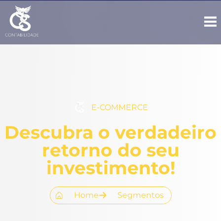
E-COMMERCE
Descubra o verdadeiro
retorno do seu
investimento!
Home
Segmentos