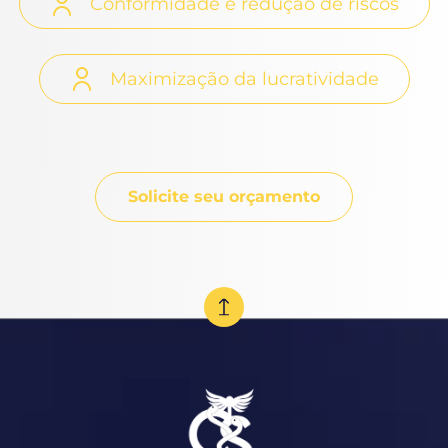
Conformidade e redução de riscos
Maximização da lucratividade
Solicite seu orçamento