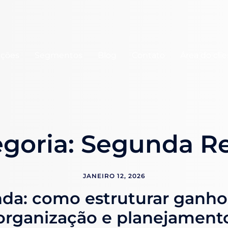
uções
Segmentos
Blog
Contato
Área do cli
egoria:
Segunda R
JANEIRO 12, 2026
da: como estruturar ganho
organização e planejament