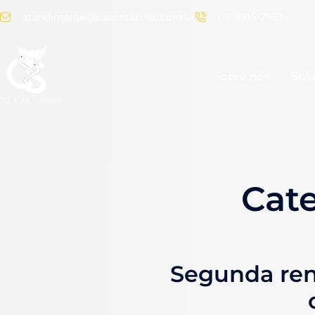
atendimento@cscontabilsp.com.br
(11) 2916-7957
Sobre nós
Sol
Cat
Segunda ren