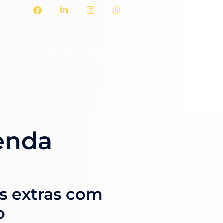
ente
Solicite um orçamento
enda
s extras com
o