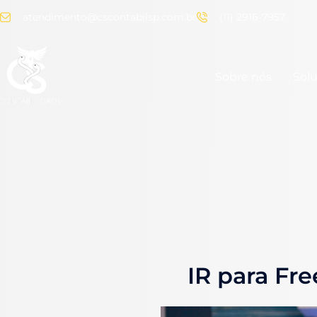
atendimento@cscontabilsp.com.br
(11) 2916-7957
Sobre nós
Sol
IR para Fre