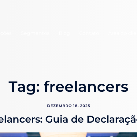
uções
Segmentos
Blog
Contato
Área do cli
Tag:
freelancers
DEZEMBRO 18, 2025
elancers: Guia de Declaraç