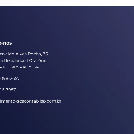
e-nos
svaldo Alves Rocha, 35
e Residencial Oratório
-160 São Paulo, SP
93098-2657
916-7957
imento@cscontabilsp.com.br