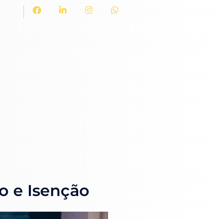
ente
Solicite um orçamento
ão e Isenção