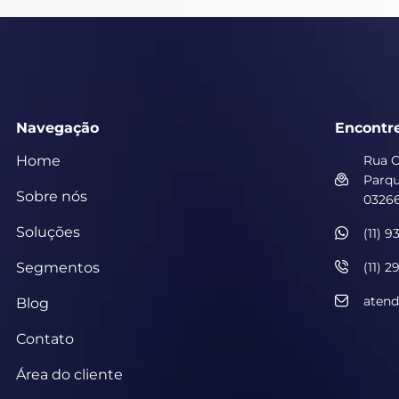
Navegação
Encontr
Home
Rua O
Parqu
Sobre nós
03266
Soluções
(11) 
Segmentos
(11) 2
atend
Blog
Contato
Área do cliente