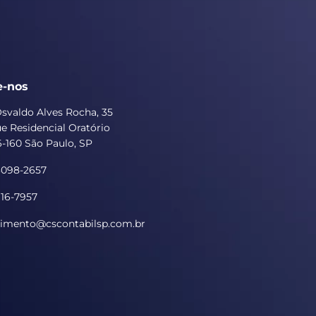
e-nos
svaldo Alves Rocha, 35
e Residencial Oratório
-160 São Paulo, SP
93098-2657
916-7957
imento@cscontabilsp.com.br