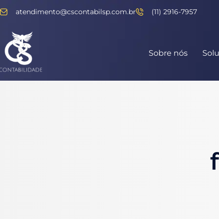
atendimento@cscontabilsp.com.br
(11) 2916-7957
Sobre nós
Sol