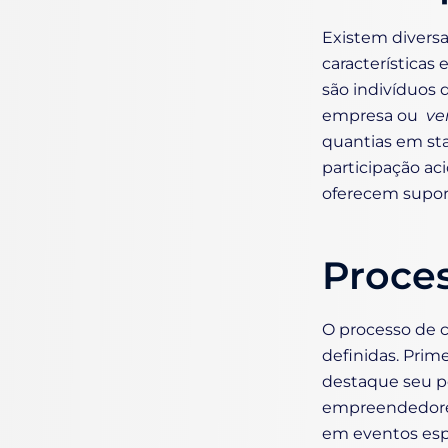
Existem divers
características 
são indivíduos d
empresa ou
ve
quantias em st
participação aci
oferecem suport
Proces
O processo de 
definidas. Prime
destaque seu po
empreendedores
em eventos espe