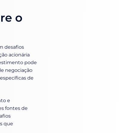
re o
m desafios
ção acionária
vestimento pode
 de negociação
específicas de
nto e
es fontes de
afios
s que