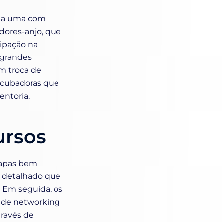
ada uma com
idores-anjo, que
cipação na
 grandes
m troca de
 incubadoras que
entoria.
ursos
tapas bem
s detalhado que
. Em seguida, os
 de networking
través de