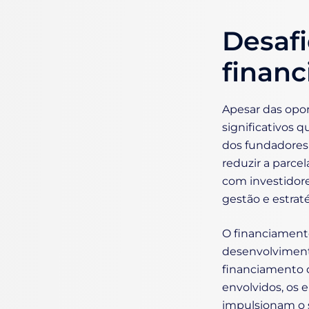
Desafi
financ
Apesar das opor
significativos q
dos fundadores
reduzir a parce
com investidore
gestão e estra
O financiament
desenvolviment
financiamento d
envolvidos, os
impulsionam o 