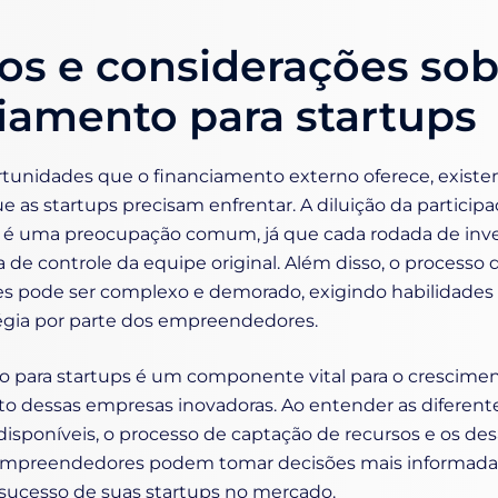
os e considerações sob
iamento para startups
tunidades que o financiamento externo oferece, existe
ue as startups precisam enfrentar. A diluição da participa
 é uma preocupação comum, já que cada rodada de in
la de controle da equipe original. Além disso, o processo
s pode ser complexo e demorado, exigindo habilidades 
tégia por parte dos empreendedores.
o para startups é um componente vital para o crescime
o dessas empresas inovadoras. Ao entender as diferent
isponíveis, o processo de captação de recursos e os des
 empreendedores podem tomar decisões mais informada
sucesso de suas startups no mercado.