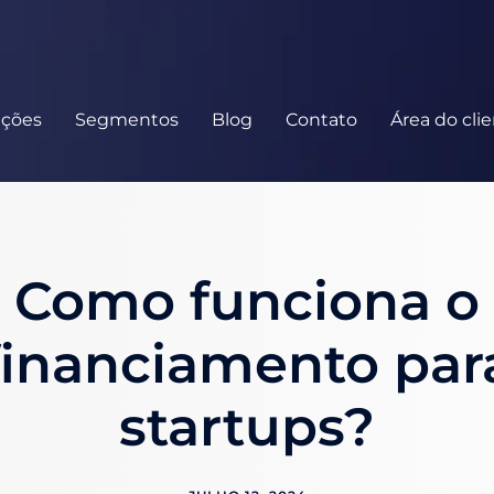
uções
Segmentos
Blog
Contato
Área do cli
Como funciona o
financiamento par
startups?