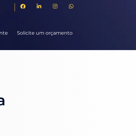
ente
Solicite um orçamento
a