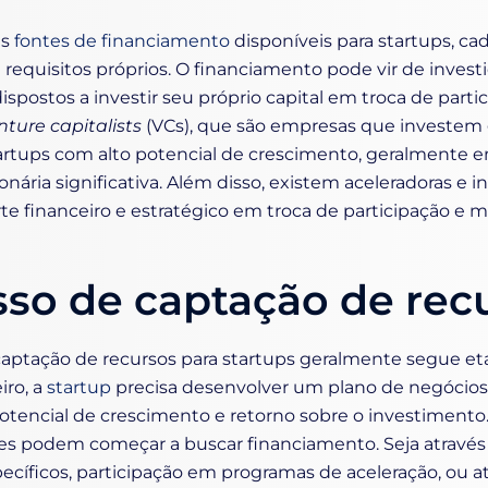
as
fontes de financiamento
disponíveis para startups, c
e requisitos próprios. O financiamento pode vir de invest
ispostos a investir seu próprio capital em troca de parti
nture capitalists
(VCs), que são empresas que investem
artups com alto potencial de crescimento, geralmente e
onária significativa. Além disso, existem aceleradoras e
e financeiro e estratégico em troca de participação e m
so de captação de rec
captação de recursos para startups geralmente segue e
iro, a
startup
precisa desenvolver um plano de negócio
tencial de crescimento e retorno sobre o investimento
 podem começar a buscar financiamento. Seja através
cíficos, participação em programas de aceleração, ou a