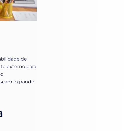
abilidade de
to externo para
 o
uscam expandir
a