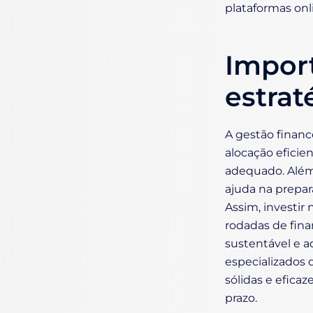
plataformas onl
Import
estrat
A gestão finance
alocação eficie
adequado. Além 
ajuda na prepar
Assim, investir 
rodadas de fina
sustentável e 
especializados 
sólidas e efica
prazo.